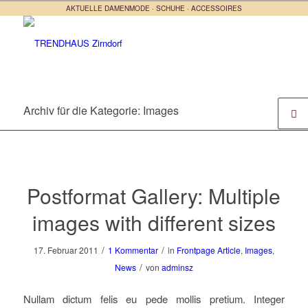
AKTUELLE DAMENMODE · SCHUHE · ACCESSOIRES
Archiv für die Kategorie: Images
Postformat Gallery: Multiple
images with different sizes
/
/
17. Februar 2011
1 Kommentar
in
Frontpage Article
,
Images
,
/
News
von
adminsz
Nullam dictum felis eu pede mollis pretium. Integer