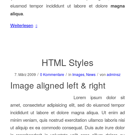
eiusmod tempor incididunt ut labore et dolore
magna
aliqua
.
Weiterlesen
HTML Styles
/
/
/
7. März 2009
0 Kommentare
in
Images
,
News
von
adminsz
Image aligned left & right
Lorem ipsum dolor sit
amet, consectetur adipisicing elit, sed do eiusmod tempor
incididunt ut labore et dolore magna aliqua. Ut enim ad
minim veniam, quis nostrud exercitation ullamco laboris nisi
ut aliquip ex ea commodo consequat. Duis aute irure dolor
in reprehenderit in voluptate velit esse cillum dolore eu