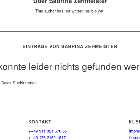
Über
Sabrina Zehmeister
This author has not written his bio yet.
EINTRÄGE VON SABRINA ZEHMEISTER
konnte leider nichts gefunden we
t Deine Suchkriterien
KONTAKT
KLE
++49 911 321 678 55
Impr
++49 176 2152 1817
Daten