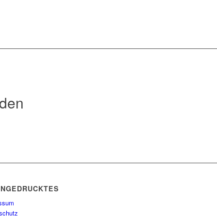
rden
INGEDRUCKTES
essum
schutz